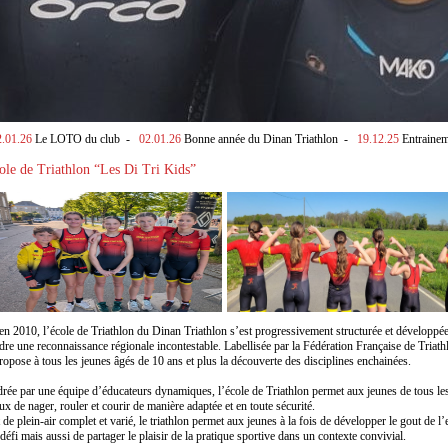
2.01.26
Le LOTO du club
-
02.01.26
Bonne année du Dinan Triathlon
-
19.12.25
Entrainem
ole de Triathlon “Les Di Tri Kids”
en 2010, l’école de Triathlon du Dinan Triathlon s’est progressivement structurée et développé
ndre une reconnaissance régionale incontestable. Labellisée par la Fédération Française de Triath
propose à tous les jeunes âgés de 10 ans et plus la découverte des disciplines enchainées.
rée par une équipe d’éducateurs dynamiques, l’école de Triathlon permet aux jeunes de tous le
ux de nager, rouler et courir de manière adaptée et en toute sécurité.
 de plein-air complet et varié, le triathlon permet aux jeunes à la fois de développer le gout de l’
 défi mais aussi de partager le plaisir de la pratique sportive dans un contexte convivial.