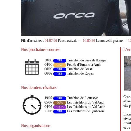
Triathlon de l’Alpe d’Huez L - août 2026
Fils d'actualites :
01.07.26
Pause estivale
-
16.05.26
La nouvelle piscine
-
1
-
Nos prochaines courses
L’éc
30/08
Triathlon du pays de Kempe
TRI
04/09
Foulée d’Emeric et Anth
CAP
06/09
Triathlon de Brest
TRI
06/09
Triathlon de Royan
TRI
Nos derniers résultats
Crée 
19/07
Triathlon de Plouescat
TRI
attei
05/07
Les Triathlons du Val Andr
DUA
elle 
04/07
Les Triathlons du Val Andr
AQUA
21/06
Les triathlons de Quiberon
TRI
Encad
nivea
Sport
Nos organisations
et du