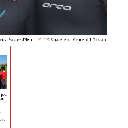
ents - Vacances d'Hiver
-
20.10.25
Entrainements - Vacances de la Toussaint
e pour
lon,
s
effort